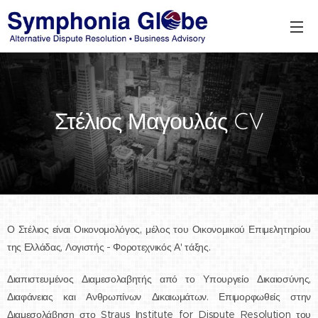
Στέλιος Μαγουλάς CV
Ο Στέλιος είναι Οικονομολόγος, μέλος του Οικονομικού Επιμελητηρίου
της Ελλάδας, Λογιστής - Φοροτεχνικός Α' τάξης.
Διαπιστευμένος Διαμεσολαβητής από το Υπουργείο Δικαιοσύνης,
Διαφάνειας και Ανθρωπίνων Δικαιωμάτων. Επιμορφωθείς στην
Διαμεσολάβηση στο Straus Institute for Dispute Resolution του