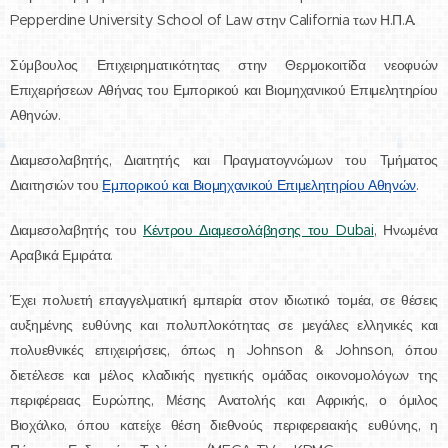
Pepperdine University School of Law στην California των Η.Π.Α.
Σύμβουλος Επιχειρηματικότητας στην Θερμοκοιτίδα νεοφυών
Επιχειρήσεων Αθήνας του Εμπορικού και Βιομηχανικού Επιμελητηρίου
Αθηνών.
Διαμεσολαβητής, Διαιτητής και Πραγματογνώμων του Τμήματος
Διαιτησιών του
Εμπορικού και Βιομηχανικού Επιμελητηρίου Αθηνών
.
Διαμεσολαβητής του
Κέντρου Διαμεσολάβησης του Dubai
, Ηνωμένα
Αραβικά Εμιράτα.
Έχει πολυετή επαγγελματική εμπειρία στον ιδιωτικό τομέα, σε θέσεις
αυξημένης ευθύνης και πολυπλοκότητας σε μεγάλες ελληνικές και
πολυεθνικές επιχειρήσεις, όπως η Johnson & Johnson, όπου
διετέλεσε και μέλος κλαδικής ηγετικής ομάδας οικονομολόγων της
περιφέρειας Ευρώπης, Μέσης Ανατολής και Αφρικής, ο όμιλος
Βιοχάλκο, όπου κατείχε θέση διεθνούς περιφερειακής ευθύνης, η