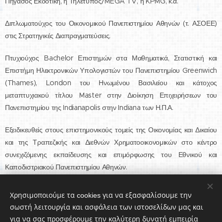
Πήγασος Εκδοτική, η Τηλέτυπος/MEGA TV, η KPMG, κ.α.
Διπλωματούχος του Οικονομικού Πανεπιστημίου Αθηνών (τ. ΑΣΟΕΕ)
στις Στρατηγικές Διαπραγματεύσεις.
Πτυχιούχος Bachelor Επιστημών στα Μαθηματικά, Στατιστική και
Επιστήμη Ηλεκτρονικών Υπολογιστών του Πανεπιστημίου Greenwich
(Thames), London του Ηνωμένου Βασιλείου και κάτοχος
μεταπτυχιακού τίτλου Master στην Διοίκηση Επιχειρήσεων του
Πανεπιστημίου της Indianapolis στην Indiana των Η.Π.Α.
Εξειδικευθείς στους επιστημονικούς τομείς της Οικονομίας και Δικαίου
και της Τραπεζικής και Διεθνών Χρηματοοικονομικών στο κέντρο
συνεχιζόμενης εκπαίδευσης και επιμόρφωσης του Εθνικού και
Καποδιστριακού Πανεπιστημίου Αθηνών.
Μιλάει Αγγλικά και Γαλλικά.
Χρησιμοποιούμε τα cookies για να εξασφαλίσουμε την
σωστή λειτουργία και ασφάλεια των ιστοσελίδων μας και
για να σας προσφέρουμε την καλύτερη δυνατή εμπειρία