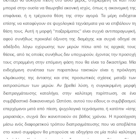
διστάζει να ασκήσει πίεση στο άλλο μέρος, στηριζόμενη σε κάτι που
μπορεί στην ουσία να θεωρηθεί εικονική ισχύς, όπως η οικονομική της
επιφάνεια, ή η τρέχουσα θέση της στην αγορά. Τα μέρη ενδέχεται
επίσης να καταφύγουν σε ψυχολογικά τεχνάσματα για να επιβάλουν τη
θέση τους. Αυτή η μορφή "παζαρέματος" είναι συχνά αντιπαραγωγική,
αφού συνήθως προκαλεί όξυνση της διαμάχης και συχνά οδηγεί σε
αδιέξοδο, λόγω οχύρωσης των μερών πίσω από τις αρχικές τους
θέσεις, από τις οποίες συνήθως δεν υποχωρούν, έχοντας την προσοχή
τους στραμμένη στην επόμενη φάση που θα είναι τα δικαστήρια. Μία
ενδεχόμενη συνέπεια των παραπάνω τακτικών είναι η πρόκληση
κλιμάκωσης της έντασης και στις προσωπικές σχέσεις μεταξύ των
εκπροσώπων των μερών. Αν βρεθεί λύση, η συγκεκριμένη μορφή
διαπραγμάτευσης καταλήγει, στην καλύτερη περίπτωση, σε ένα
συμβιβαστικό διακανονισμό. Ωστόσο, αυτού του είδους οι συμβιβασμοί,
επερχόμενοι μετά από πίεση, ψυχολογικά τεχνάσματα, ή κατόπιν «ίσης
μοιρασιάς», συχνά δεν ικανοποιούν σε βάθος χρόνου. Η προσέγγιση
μέσω ενός διαφορετικού τρόπου διαπραγμάτευσης που να αποβλέπει
στο κοινό συμφέρον θα μπορούσε να οδηγήσει σε μία πολύ καλύτερη