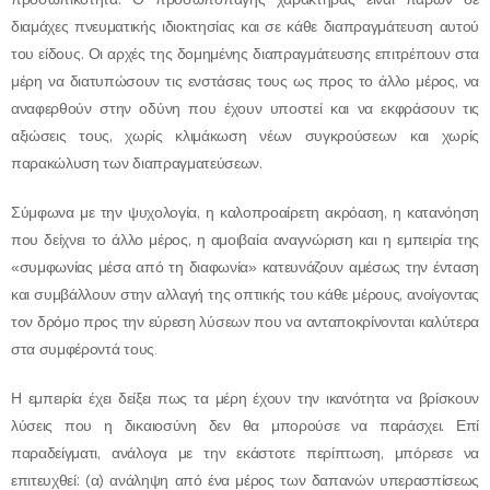
διαμάχες πνευματικής ιδιοκτησίας και σε κάθε διαπραγμάτευση αυτού
του είδους. Οι αρχές της δομημένης διαπραγμάτευσης επιτρέπουν στα
μέρη να διατυπώσουν τις ενστάσεις τους ως προς το άλλο μέρος, να
αναφερθούν στην οδύνη που έχουν υποστεί και να εκφράσουν τις
αξιώσεις τους, χωρίς κλιμάκωση νέων συγκρούσεων και χωρίς
παρακώλυση των διαπραγματεύσεων.
Σύμφωνα με την ψυχολογία, η καλοπροαίρετη ακρόαση, η κατανόηση
που δείχνει το άλλο μέρος, η αμοιβαία αναγνώριση και η εμπειρία της
«συμφωνίας μέσα από τη διαφωνία» κατευνάζουν αμέσως την ένταση
και συμβάλλουν στην αλλαγή της οπτικής του κάθε μέρους, ανοίγοντας
τον δρόμο προς την εύρεση λύσεων που να ανταποκρίνονται καλύτερα
στα συμφέροντά τους
.
Η εμπειρία έχει δείξει πως τα μέρη έχουν την ικανότητα να βρίσκουν
λύσεις που η δικαιοσύνη δεν θα μπορούσε να παράσχει. Επί
παραδείγματι, ανάλογα με την εκάστοτε περίπτωση, μπόρεσε να
επιτευχθεί: (α) ανάληψη από ένα μέρος των δαπανών υπερασπίσεως