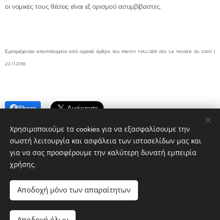
οι νομικές τους θέσεις είναι εξ ορισμού ασυμβίβαστες.
Εμπεριέχονται αποσπάσματα από σχετικό άρθρο του Martin HAUSER στο Le Monde du Droit |
22.11.2016
Share
Χρησιμοποιούμε τα cookies για να εξασφαλίσουμε την
σωστή λειτουργία και ασφάλεια των ιστοσελίδων μας και
για να σας προσφέρουμε την καλύτερη δυνατή εμπειρία
χρήσης.
© Symphonia Globe 2026, Διατηρούνται όλα τα πνευματικά
δικαιώματα
Αποδοχή μόνο των απαραίτητων
Cookies
Γλώσσες
Αποδοχή όλων