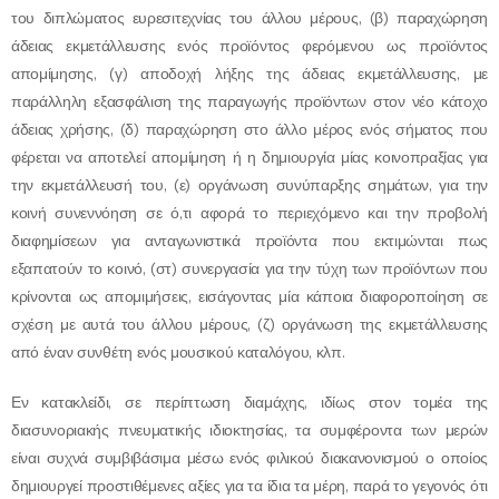
του διπλώματος ευρεσιτεχνίας του άλλου μέρους, (β) παραχώρηση
άδειας εκμετάλλευσης ενός προϊόντος φερόμενου ως προϊόντος
απομίμησης, (γ) αποδοχή λήξης της άδειας εκμετάλλευσης, με
παράλληλη εξασφάλιση της παραγωγής προϊόντων στον νέο κάτοχο
άδειας χρήσης, (δ) παραχώρηση στο άλλο μέρος ενός σήματος που
φέρεται να αποτελεί απομίμηση ή η δημιουργία μίας κοινοπραξίας για
την εκμετάλλευσή του, (ε) οργάνωση συνύπαρξης σημάτων, για την
κοινή συνεννόηση σε ό,τι αφορά το περιεχόμενο και την προβολή
διαφημίσεων για ανταγωνιστικά προϊόντα που εκτιμώνται πως
εξαπατούν το κοινό, (στ) συνεργασία για την τύχη των προϊόντων που
κρίνονται ως απομιμήσεις, εισάγοντας μία κάποια διαφοροποίηση σε
σχέση με αυτά του άλλου μέρους, (ζ) οργάνωση της εκμετάλλευσης
από έναν συνθέτη ενός μουσικού καταλόγου, κλπ.
Εν κατακλείδι, σε περίπτωση διαμάχης, ιδίως στον τομέα της
διασυνοριακής πνευματικής ιδιοκτησίας, τα συμφέροντα των μερών
είναι συχνά συμβιβάσιμα μέσω ενός φιλικού διακανονισμού ο οποίος
δημιουργεί προστιθέμενες αξίες για τα ίδια τα μέρη, παρά το γεγονός ότι