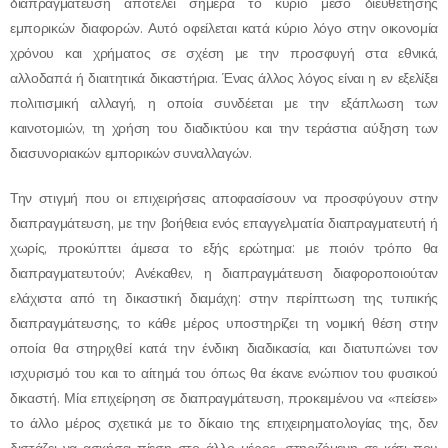
διαπραγμάτευση αποτελεί σήμερα το κύριο μέσο διευθέτησης
εμπορικών διαφορών. Αυτό οφείλεται κατά κύριο λόγο στην οικονομία
χρόνου και χρήματος σε σχέση με την προσφυγή στα εθνικά,
αλλοδαπά ή διαιτητικά δικαστήρια. Ένας άλλος λόγος είναι η εν εξελίξει
πολιτισμική αλλαγή, η οποία συνδέεται με την εξάπλωση των
καινοτομιών, τη χρήση του διαδικτύου και την τεράστια αύξηση των
διασυνοριακών εμπορικών συναλλαγών.
Την στιγμή που οι επιχειρήσεις αποφασίσουν να προσφύγουν στην
διαπραγμάτευση, με την βοήθεια ενός επαγγελματία διαπραγματευτή ή
χωρίς, προκύπτει άμεσα το εξής ερώτημα: με ποιόν τρόπο θα
διαπραγματευτούν; Ανέκαθεν, η διαπραγμάτευση διαφοροποιούταν
ελάχιστα από τη δικαστική διαμάχη: στην περίπτωση της τυπικής
διαπραγμάτευσης, το κάθε μέρος υποστηρίζει τη νομική θέση στην
οποία θα στηριχθεί κατά την ένδικη διαδικασία, και διατυπώνει τον
ισχυρισμό του και το αίτημά του όπως θα έκανε ενώπιον του φυσικού
δικαστή. Μία επιχείρηση σε διαπραγμάτευση, προκειμένου να «πείσει»
το άλλο μέρος σχετικά με το δίκαιο της επιχειρηματολογίας της, δεν