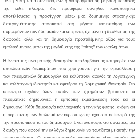
τελική λύση.
Κατά συνέπεια, ενώ η διαπραγμάτευση με βάση τις θέσεις
της κάθε πλευράς δεν προσφέρει συνήθως ικανοποιητικά
αποτελέσματα, η προσέγγιση μέσω μιας δομημένης στρατηγικής
διαπραγμάτευσης αποσκοπεί στη μέγιστη ικανοποίηση των
συμφερόντων των δύο μερών και επιτρέπει, όχι μόνο τη διευθέτηση της
διαφοράς, αλλά και τη δημιουργία προστιθέμενης αξίας για τους
εμπλεκόμενους μέσω της μεγένθυσης της "πίτας" των ωφελημάτων.
Η έννοια της πνευματικής ιδιοκτησίας περιλαμβάνει τις κατηγορίες των
αποκλειστικών δικαιωμάτων που χορηγούνται για την εκμετάλλευση
των πνευματικών δημιουργιών και καλύπτουν αφενός τη λογοτεχνική
και καλλιτεχνική ιδιοκτησία και αφετέρου τη βιομηχανική ιδιοκτησία. Στο
επίκεντρο σχεδόν όλων αυτών των ζητημάτων βρίσκονται οι
πνευματικές δημιουργίες, η εμπορική εκμετάλλευσή τους και οι
δημιουργοί. Κάθε δημιουργία καλλιτεχνικής ή τεχνικής φύσης -ακόμη και
η περίπτωση των διπλωμάτων ευρεσιτεχνίας- έχει στο επίκεντρό της
την προσωπικότητα του δημιουργού. Είναι αναπόφευκτο συνεπώς, μία
διαμάχη που αφορά την εν λόγω δημιουργία να ταυτίζεται με αυτήν την
προσωπικότητα. Ο προσωποπαγής χαρακτήρας είναι παρών σε